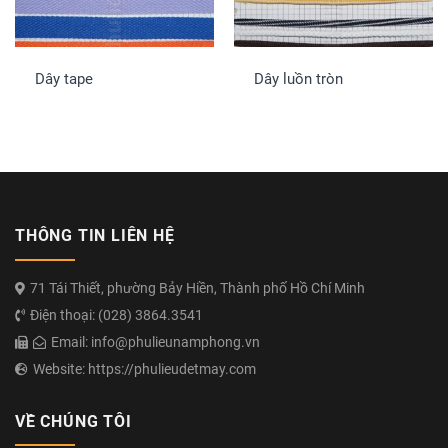
Dây tape
Dây luồn tròn
THÔNG TIN LIÊN HỆ
71 Tái Thiết, phường Bảy Hiền, Thành phố Hồ Chí Minh
Điện thoại: (028) 3864.3541
Email: info@phulieunamphong.vn
Website: https://phulieudetmay.com
VỀ CHÚNG TÔI